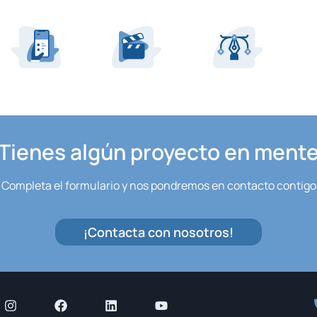
Tienes algún proyecto en ment
Completa el formulario y nos pondremos en contacto contigo
¡Contacta con nosotros!